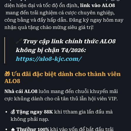
diện hiện đại và tốc độ ổn định,
link vào ALO8
mang đến trải nghiệm cá cược chuyên nghiệp,
công bằng và đầy hấp dẫn. Đăng ký ngay hôm nay
nhận quà tặng chào mừng siêu giá trị!
🔗
Truy cập link chính thức ALO8
không bị chặn T4/2026:
https://alo8-kjc.com/
🎁
Ưu đãi đặc biệt dành cho thành viên
ALO8
Nhà cái ALO8
luôn mang đến chuỗi khuyến mãi
cực khủng dành cho cả tân thủ lẫn hội viên VIP.
💰 Tặng ngay 88K
khi ttham gia lần đầu mà
không phải nạp.
🔥 Thưởng 100%
khi vào vốn để bắt đầu trải