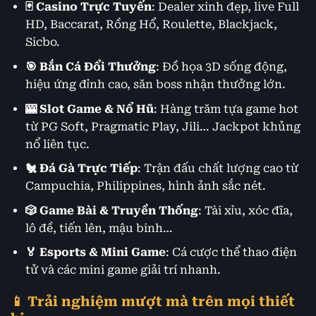
🃏 Casino Trực Tuyến
: Dealer xinh đẹp, live Full
HD, Baccarat, Rồng Hổ, Roulette, Blackjack,
Sicbo.
🎯 Bắn Cá Đổi Thưởng
: Đồ họa 3D sống động,
hiệu ứng đỉnh cao, săn boss nhận thưởng lớn.
🎰 Slot Game & Nổ Hũ
: Hàng trăm tựa game hot
từ PG Soft, Pragmatic Play, Jili… Jackpot khủng
nổ liên tục.
🐔 Đá Gà Trực Tiếp
: Trận đấu chất lượng cao từ
Campuchia, Philippines, hình ảnh sắc nét.
🎲 Game Bài & Truyền Thống
: Tài xỉu, xóc đĩa,
lô đề, tiến lên, mậu binh…
🏅 Esports & Mini Game
: Cá cược thể thao điện
tử và các mini game giải trí nhanh.
📱
Trải nghiệm mượt mà trên mọi thiết