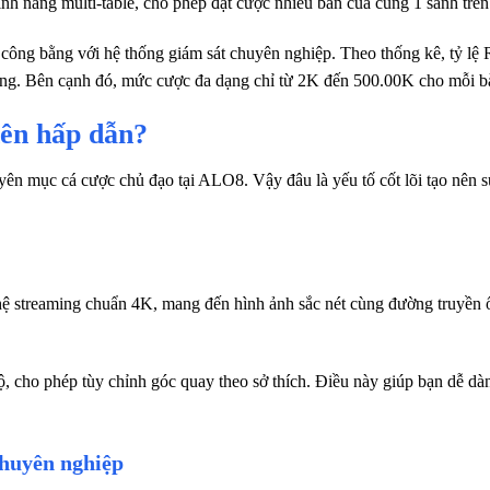
nh năng multi-table, cho phép đặt cược nhiều bàn của cùng 1 sảnh trên 
công bằng với hệ thống giám sát chuyên nghiệp. Theo thống kê, tỷ lệ 
trường. Bên cạnh đó, mức cược đa dạng chỉ từ 2K đến 500.00K cho mỗi b
nên hấp dẫn?
uyên mục cá cược chủ đạo tại ALO8. Vậy đâu là yếu tố cốt lõi tạo nên 
 streaming chuẩn 4K, mang đến hình ảnh sắc nét cùng đường truyền ổ
ộ, cho phép tùy chỉnh góc quay theo sở thích. Điều này giúp bạn dễ d
chuyên nghiệp