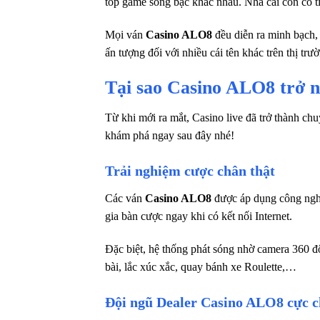
top game sòng bạc khác nhau. Nhà cái còn có tí
Mọi ván
Casino ALO8
đều diễn ra minh bạch, 
ấn tượng đối với nhiều cái tên khác trên thị 
Tại sao Casino ALO8 trở 
Từ khi mới ra mắt, Casino live đã trở thành ch
khám phá ngay sau đây nhé!
Trải nghiệm cược chân thật
Các ván
Casino ALO8
được áp dụng công nghệ
gia bàn cược ngay khi có kết nối Internet.
Đặc biệt, hệ thống phát sóng nhờ camera 360 đ
bài, lắc xúc xắc, quay bánh xe Roulette,…
Đội ngũ Dealer Casino ALO8 cực 