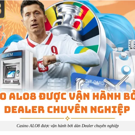
Casino ALO8 được vận hành bởi dàn Dealer chuyên nghiệp