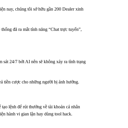
ện nay, chúng tôi sở hữu gần 200 Dealer xinh
 thống đã ra mắt tính năng “Chat trực tuyến”,
 sát 24/7 bởi AI nên sẽ không xảy ra tình trạng
trả tiền cược cho những người bị ảnh hưởng.
ể tạo lệnh để rút thưởng về tài khoản cá nhân
iện hành vi gian lận hay dùng tool hack.