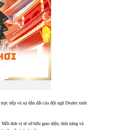
rực tiếp và sự dẫn dắt của đội ngũ Dealer xinh
ỗi đơn vị sẽ sở hữu giao diện, tính năng và