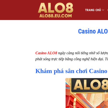
Bỏ
qua
TRANG CHỦ
nội
dung
Casino ALO
Casino ALO8
ngày càng nổi tiếng nhờ số lượ
phát sóng trực tiếp bằng công nghệ hiện đại. T
Khám phá sân chơi Casin