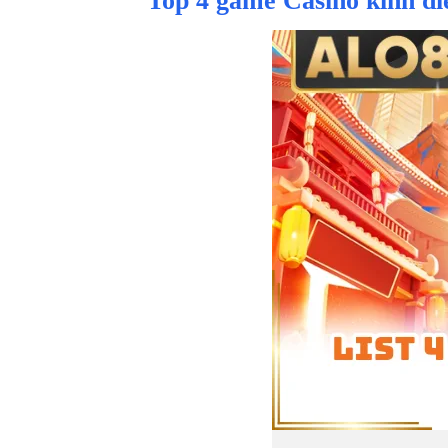
Top 4 game Casino kinh đi