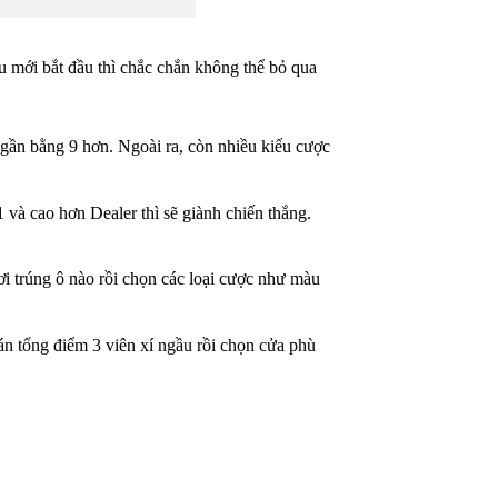
u mới bắt đầu thì chắc chắn không thể bỏ qua
 gần bằng 9 hơn. Ngoài ra, còn nhiều kiểu cược
 và cao hơn Dealer thì sẽ giành chiến thắng.
ơi trúng ô nào rồi chọn các loại cược như màu
n tổng điểm 3 viên xí ngầu rồi chọn cửa phù