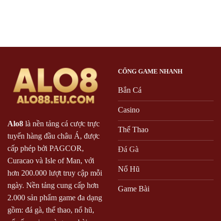
CỔNG GAME NHANH
Bắn Cá
Casino
Alo8
là nền tảng cá cược trực
Thể Thao
tuyến hàng đầu châu Á, được
cấp phép bởi PAGCOR,
Đá Gà
Curacao và Isle of Man, với
Nổ Hũ
hơn 200.000 lượt truy cập mỗi
ngày. Nền tảng cung cấp hơn
Game Bài
2.000 sản phẩm game đa dạng
gồm: đá gà, thể thao, nổ hũ,