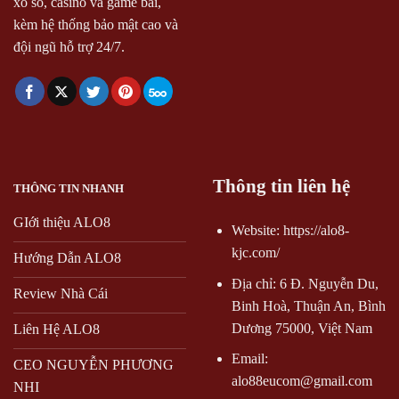
xổ số, casino và game bài,
kèm hệ thống bảo mật cao và
đội ngũ hỗ trợ 24/7.
Thông tin liên hệ
THÔNG TIN NHANH
GIới thiệu ALO8
Website: https://alo8-
kjc.com/
Hướng Dẫn ALO8
Địa chỉ: 6 Đ. Nguyễn Du,
Review Nhà Cái
Binh Hoà, Thuận An, Bình
Dương 75000, Việt Nam
Liên Hệ ALO8
Email:
CEO NGUYỄN PHƯƠNG
alo88eucom@gmail.com
NHI