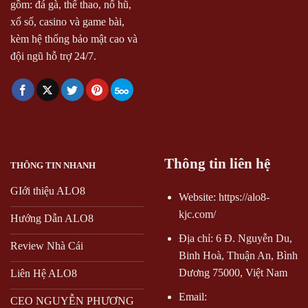
gồm: đá gà, thể thao, nổ hũ,
xổ số, casino và game bài,
kèm hệ thống bảo mật cao và
đội ngũ hỗ trợ 24/7.
Thông tin liên hệ
THÔNG TIN NHANH
GIới thiệu ALO8
Website: https://alo8-
kjc.com/
Hướng Dẫn ALO8
Địa chỉ: 6 Đ. Nguyễn Du,
Review Nhà Cái
Binh Hoà, Thuận An, Bình
Dương 75000, Việt Nam
Liên Hệ ALO8
Email:
CEO NGUYỄN PHƯƠNG