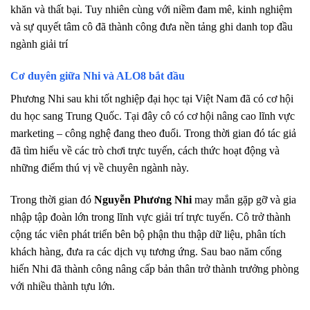
khăn và thất bại. Tuy nhiên cùng với niềm đam mê, kinh nghiệm
và sự quyết tâm cô đã thành công đưa nền tảng ghi danh top đầu
ngành giải trí
Cơ duyên giữa Nhi và ALO8 bắt đầu
Phương Nhi sau khi tốt nghiệp đại học tại Việt Nam đã có cơ hội
du học sang Trung Quốc. Tại đây cô có cơ hội nâng cao lĩnh vực
marketing – công nghệ đang theo đuổi. Trong thời gian đó tác giả
đã tìm hiểu về các trò chơi trực tuyến, cách thức hoạt động và
những điểm thú vị về chuyên ngành này.
Trong thời gian đó
Nguyễn Phương Nhi
may mắn gặp gỡ và gia
nhập tập đoàn lớn trong lĩnh vực giải trí trực tuyến. Cô trở thành
cộng tác viên phát triển bên bộ phận thu thập dữ liệu, phân tích
khách hàng, đưa ra các dịch vụ tương ứng. Sau bao năm cống
hiến Nhi đã thành công nâng cấp bản thân trở thành trưởng phòng
với nhiều thành tựu lớn.