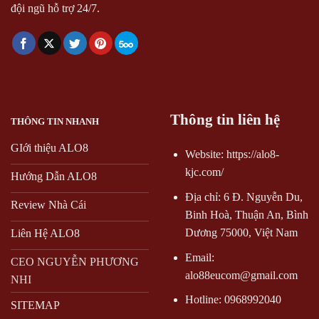
đội ngũ hỗ trợ 24/7.
Thông tin liên hệ
THÔNG TIN NHANH
GIới thiệu ALO8
Website: https://alo8-
kjc.com/
Hướng Dẫn ALO8
Địa chỉ: 6 Đ. Nguyễn Du,
Review Nhà Cái
Binh Hoà, Thuận An, Bình
Dương 75000, Việt Nam
Liên Hệ ALO8
Email:
CEO NGUYỄN PHƯƠNG
alo88eucom@gmail.com
NHI
Hotline: 0968992040
SITEMAP