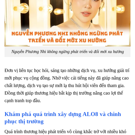
Nguyễn Phương Nhi không ngừng phát triển và đổi mới xu hướng
Đơn vị liên tục học hỏi, sáng tạo những dịch vụ, xu hướng giải trí
mới phục vụ cộng đồng. Nhờ việc cải tiếng này đã giúp nâng cao
chất lượng, dịch vụ tạo sự mới lạ thu hút hội viên đến tham gia.
Đồng thời giúp thương hiệu bắt kịp thị trường nâng cao lợi thế
cạnh tranh top đầu.
Khám phá quá trình xây dựng ALO8 và chinh
phục thị trường
Quá trình thương hiệu phát triển vô cùng khắc trở với nhiều khó