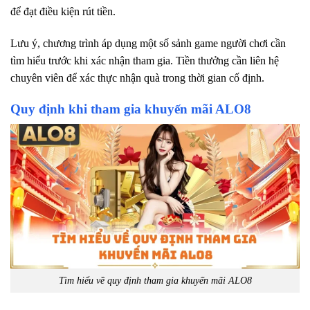
để đạt điều kiện rút tiền.
Lưu ý, chương trình áp dụng một số sảnh game người chơi cần
tìm hiểu trước khi xác nhận tham gia. Tiền thưởng cần liên hệ
chuyên viên để xác thực nhận quà trong thời gian cố định.
Quy định khi tham gia khuyến mãi ALO8
Tìm hiểu về quy định tham gia khuyến mãi ALO8