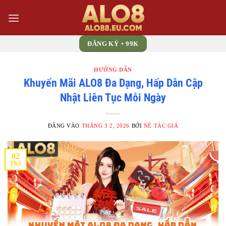
Bỏ
qua
nội
dung
ĐĂNG KÝ + 99K
HƯỚNG DẪN
Khuyến Mãi ALO8 Đa Dạng, Hấp Dẫn Cập
Nhật Liên Tục Mỗi Ngày
ĐĂNG VÀO
THÁNG 3 2, 2026
BỞI
NÈ TÁC GIẢ
02
Th3