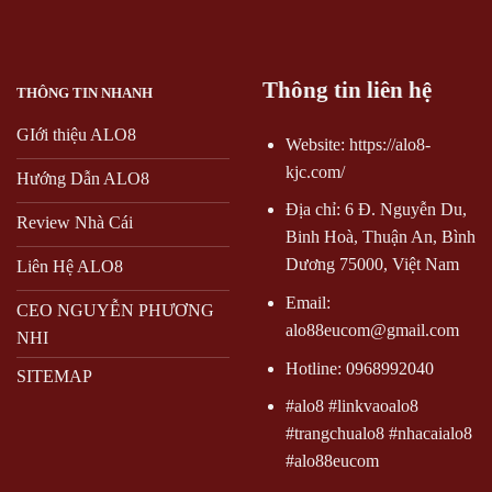
Thông tin liên hệ
THÔNG TIN NHANH
GIới thiệu ALO8
Website: https://alo8-
kjc.com/
Hướng Dẫn ALO8
Địa chỉ: 6 Đ. Nguyễn Du,
Review Nhà Cái
Binh Hoà, Thuận An, Bình
Dương 75000, Việt Nam
Liên Hệ ALO8
Email:
CEO NGUYỄN PHƯƠNG
alo88eucom@gmail.com
NHI
Hotline: 0968992040
SITEMAP
#alo8 #linkvaoalo8
#trangchualo8 #nhacaialo8
#alo88eucom