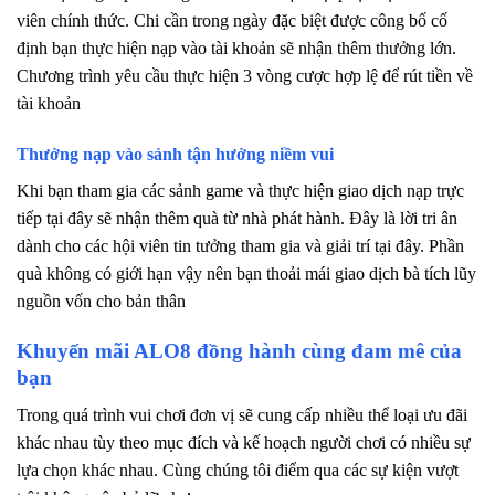
viên chính thức. Chi cần trong ngày đặc biệt được công bố cố
định bạn thực hiện nạp vào tài khoản sẽ nhận thêm thưởng lớn.
Chương trình yêu cầu thực hiện 3 vòng cược hợp lệ để rút tiền về
tài khoản
Thưởng nạp vào sảnh tận hưởng niềm vui
Khi bạn tham gia các sảnh game và thực hiện giao dịch nạp trực
tiếp tại đây sẽ nhận thêm quà từ nhà phát hành. Đây là lời tri ân
dành cho các hội viên tin tưởng tham gia và giải trí tại đây. Phần
quà không có giới hạn vậy nên bạn thoải mái giao dịch bà tích lũy
nguồn vốn cho bản thân
Khuyến mãi ALO8 đồng hành cùng đam mê của
bạn
Trong quá trình vui chơi đơn vị sẽ cung cấp nhiều thể loại ưu đãi
khác nhau tùy theo mục đích và kế hoạch người chơi có nhiều sự
lựa chọn khác nhau. Cùng chúng tôi điểm qua các sự kiện vượt