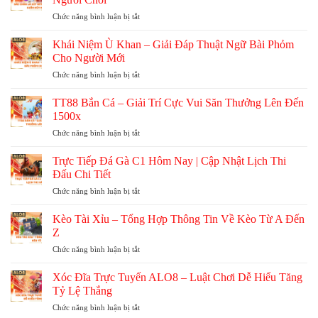
ở
Chức năng bình luận bị tắt
Bài
Chắn
Khái Niệm Ù Khan – Giải Đáp Thuật Ngữ Bài Phỏm
Là
Cho Người Mới
Gì?
ở
Chức năng bình luận bị tắt
Nét
Khái
Tinh
Niệm
Hoa
TT88 Bắn Cá – Giải Trí Cực Vui Săn Thưởng Lên Đến
Ù
Dân
1500x
Khan
Gian
ở
Chức năng bình luận bị tắt
–
Cuốn
TT88
Giải
Hút
Bắn
Đáp
Trực Tiếp Đá Gà C1 Hôm Nay | Cập Nhật Lịch Thi
Người
Cá
Thuật
Đấu Chi Tiết
Chơi
–
Ngữ
ở
Chức năng bình luận bị tắt
Giải
Bài
Trực
Trí
Phỏm
Tiếp
Cực
Kèo Tài Xỉu – Tổng Hợp Thông Tin Về Kèo Từ A Đến
Cho
Đá
Vui
Z
Người
Gà
Săn
Mới
ở
Chức năng bình luận bị tắt
C1
Thưởng
Kèo
Hôm
Lên
Tài
Nay
Xóc Đĩa Trực Tuyến ALO8 – Luật Chơi Dễ Hiểu Tăng
Đến
Xỉu
|
Tỷ Lệ Thắng
1500x
–
Cập
ở
Chức năng bình luận bị tắt
Tổng
Nhật