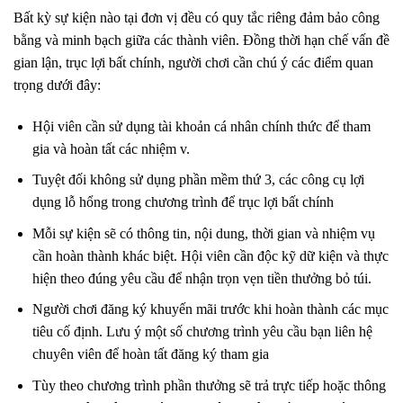
Bất kỳ sự kiện nào tại đơn vị đều có quy tắc riêng đảm bảo công
bằng và minh bạch giữa các thành viên. Đồng thời hạn chế vấn đề
gian lận, trục lợi bất chính, người chơi cần chú ý các điểm quan
trọng dưới đây:
Hội viên cần sử dụng tài khoản cá nhân chính thức để tham
gia và hoàn tất các nhiệm v.
Tuyệt đối không sử dụng phần mềm thứ 3, các công cụ lợi
dụng lỗ hổng trong chương trình để trục lợi bất chính
Mỗi sự kiện sẽ có thông tin, nội dung, thời gian và nhiệm vụ
cần hoàn thành khác biệt. Hội viên cần độc kỹ dữ kiện và thực
hiện theo đúng yêu cầu để nhận trọn vẹn tiền thưởng bỏ túi.
Người chơi đăng ký khuyến mãi trước khi hoàn thành các mục
tiêu cố định. Lưu ý một số chương trình yêu cầu bạn liên hệ
chuyên viên để hoàn tất đăng ký tham gia
Tùy theo chương trình phần thưởng sẽ trả trực tiếp hoặc thông